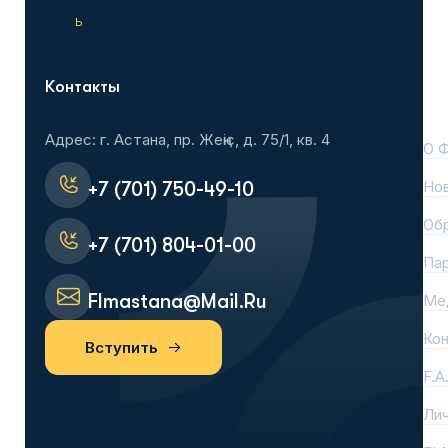
ь
Контакты
На
Адрес: г. Астана, пр. Жеңіс, д. 75/1, кв. 4
О 
Но
+7 (701) 750-49-10
Об
+7 (701) 804-01-00
Па
Flmastana@mail.ru
Ме
Ко
Вступить
F.A
Лич