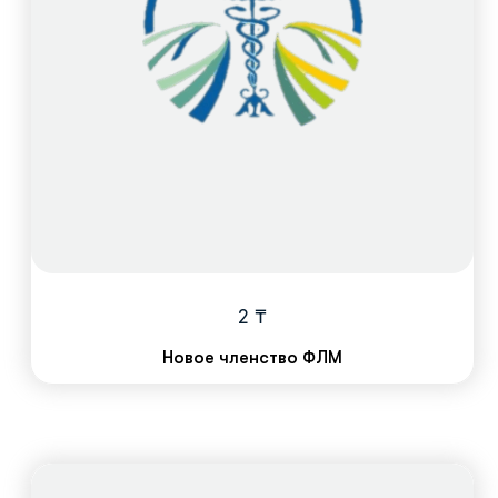
2
₸
Новое членство ФЛМ