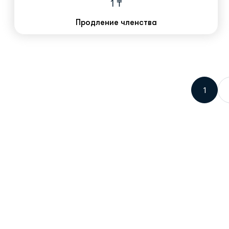
1
₸
Продление членства
1