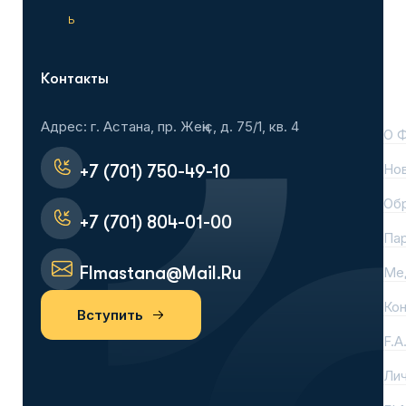
ь
Контакты
На
Адрес: г. Астана, пр. Жеңіс, д. 75/1, кв. 4
О 
Но
+7 (701) 750-49-10
Об
+7 (701) 804-01-00
Па
Flmastana@mail.ru
Ме
Ко
Вступить
F.A
Лич