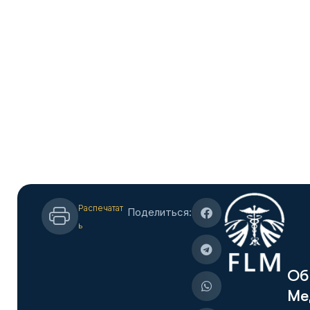
Распечатат
Поделиться:
ь
О
б
М
е