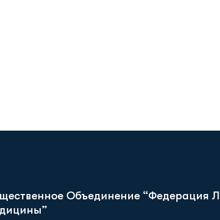
щ
е
с
т
в
е
н
н
о
е
О
б
ъ
е
д
и
н
е
н
и
е
“
Ф
е
д
е
р
а
ц
и
я
Л
д
и
ц
и
н
ы
”