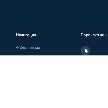
Навигация
Подписка на 
О Федерации
Новости
Пожалуйста, п
последними но
Образовательные мероприятия
рассылать спам
Партнеры/Агенты
Медиатека
Контакты