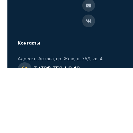
Контакты
Адрес: г. Астана, пр. Жеңіс, д. 75/1, кв. 4
+7 (701) 750-49-10
+7 (701) 804-01-00
Flmastana@mail.ru
Вступить