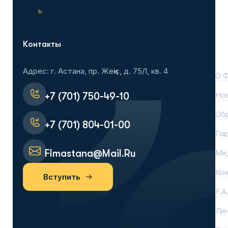
ь
Контакты
На
Адрес: г. Астана, пр. Жеңіс, д. 75/1, кв. 4
О 
Но
+7 (701) 750-49-10
Об
+7 (701) 804-01-00
Па
Flmastana@mail.ru
Ме
Ко
Вступить
F.A
Лич