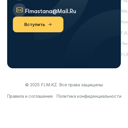
Па
Flmastana@mail.ru
Ме
Ко
Вступить
F.A
Лич
FL
© 2025 FLM.KZ. Все права защищены
Правила и соглашение
Политика конфиденциальности