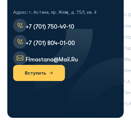
На
Адрес: г. Астана, пр. Жеңіс, д. 75/1, кв. 4
О 
Но
+7 (701) 750-49-10
Об
+7 (701) 804-01-00
Па
Flmastana@mail.ru
Ме
Ко
Вступить
F.A
Лич
FL