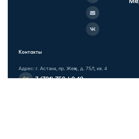
М
е
Контакты
Адрес: г. Астана, пр. Жеңіс, д. 75/1, кв. 4
+7 (701) 750-49-10
+7 (701) 804-01-00
Flmastana@mail.ru
Вступить