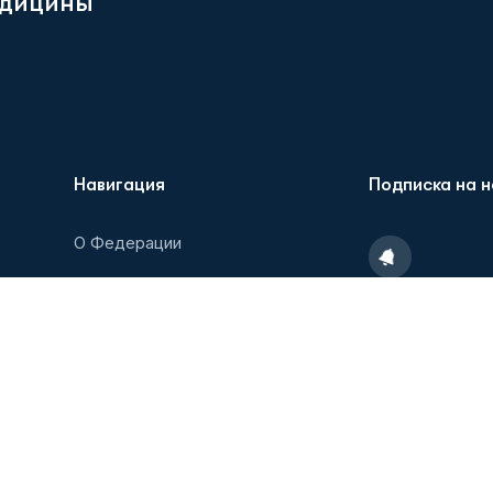
д
и
ц
и
н
ы
”
Навигация
Подписка на 
О Федерации
Новости
Пожалуйста, п
последними но
Образовательные мероприятия
рассылать спам
Партнеры/Агенты
Медиатека
Контакты