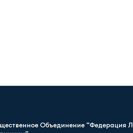
щ
е
с
т
в
е
н
н
о
е
О
б
ъ
е
д
и
н
е
н
и
е
“
Ф
е
д
е
р
а
ц
и
я
Л