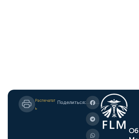
Распечатат
Поделиться:
ь
О
б