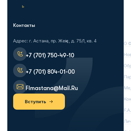
ь
Контакты
На
Адрес: г. Астана, пр. Жеңіс, д. 75/1, кв. 4
О 
Но
+7 (701) 750-49-10
Об
+7 (701) 804-01-00
Па
Flmastana@mail.ru
Ме
Ко
Вступить
F.A
Лич