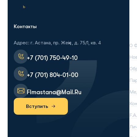
ь
Контакты
На
Адрес: г. Астана, пр. Жеңіс, д. 75/1, кв. 4
О 
Но
+7 (701) 750-49-10
Об
+7 (701) 804-01-00
Па
Flmastana@mail.ru
Ме
Ко
Вступить
F.A
Лич