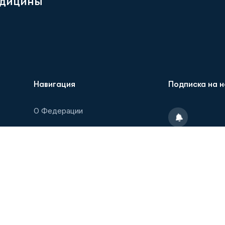
д
и
ц
и
н
ы
”
Навигация
Подписка на 
О Федерации
Новости
Пожалуйста, п
последними но
Образовательные мероприятия
рассылать спам
Партнеры/Агенты
Медиатека
Контакты