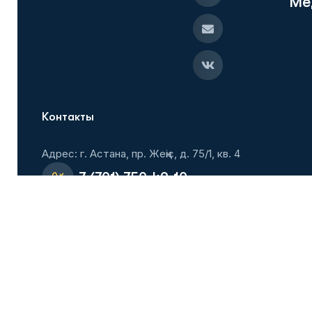
М
е
Контакты
Адрес: г. Астана, пр. Жеңіс, д. 75/1, кв. 4
+7 (701) 750-49-10
+7 (701) 804-01-00
Flmastana@mail.ru
Вступить