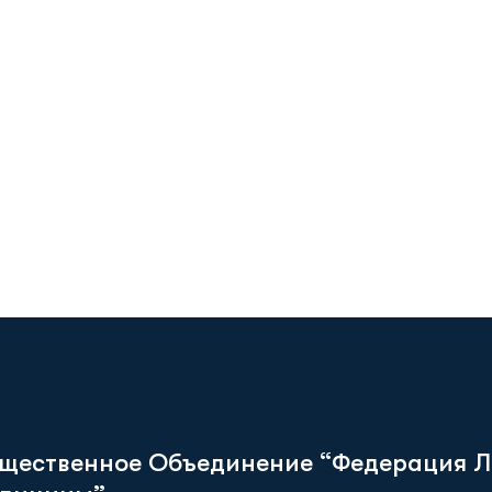
щ
е
с
т
в
е
н
н
о
е
О
б
ъ
е
д
и
н
е
н
и
е
“
Ф
е
д
е
р
а
ц
и
я
Л