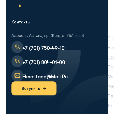
ь
Контакты
На
Адрес: г. Астана, пр. Жеңіс, д. 75/1, кв. 4
О 
Но
+7 (701) 750-49-10
Об
+7 (701) 804-01-00
Па
Flmastana@mail.ru
Ме
Ко
Вступить
F.A
Лич