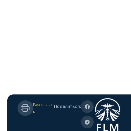
Распечатат
Поделиться:
ь