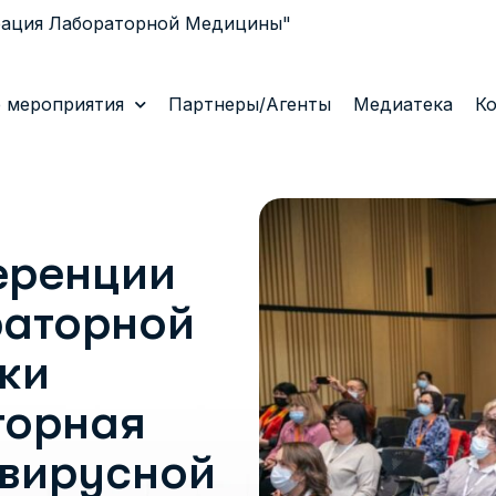
рация Лабораторной Медицины"
 мероприятия
Партнеры/Агенты
Медиатека
К
еренции
раторной
ки
торная
авирусной