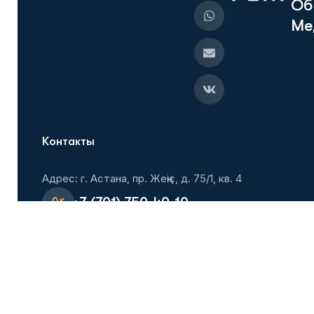
О
б
М
е
Контакты
Адрес: г. Астана, пр. Жеңіс, д. 75/1, кв. 4
+7 (701) 750-49-10
+7 (701) 804-01-00
Flmastana@mail.ru
Вступить