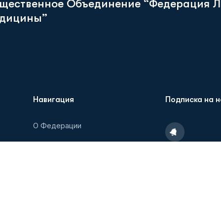
щ
е
с
т
в
е
н
н
о
е
О
б
ъ
е
д
и
н
е
н
и
е
“
Ф
е
д
е
р
а
ц
и
я
Л
д
и
ц
и
н
ы
”
Навигация
Подписка на 
О Федерации
Новости
Пожалуйста, п
последними но
Образовательные мероприятия
рассылать спам
Партнеры/Агенты
Медиатека