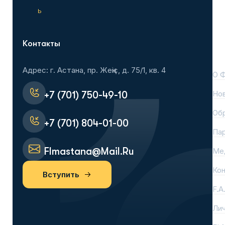
ь
Контакты
На
Адрес: г. Астана, пр. Жеңіс, д. 75/1, кв. 4
О 
Но
+7 (701) 750-49-10
Об
+7 (701) 804-01-00
Па
Flmastana@mail.ru
Ме
Ко
Вступить
F.A
Лич