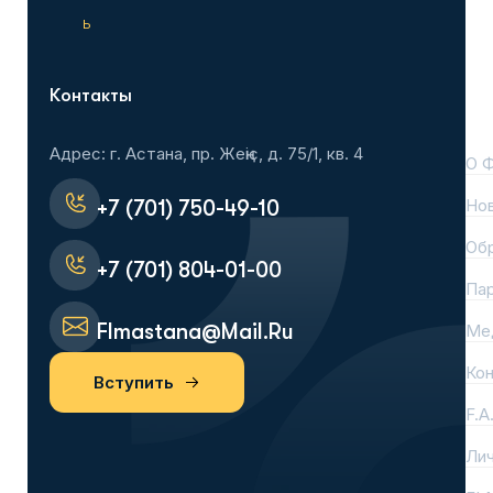
ь
Контакты
На
Адрес: г. Астана, пр. Жеңіс, д. 75/1, кв. 4
О 
Но
+7 (701) 750-49-10
Об
+7 (701) 804-01-00
Па
Flmastana@mail.ru
Ме
Ко
Вступить
F.A
Лич