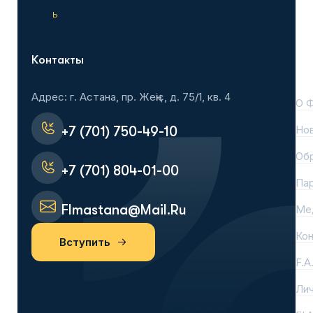
ь
Контакты
На
Адрес: г. Астана, пр. Жеңіс, д. 75/1, кв. 4
О 
Но
+7 (701) 750-49-10
Об
+7 (701) 804-01-00
Па
Flmastana@mail.ru
Ме
Ко
Вступить
F.A
Лич